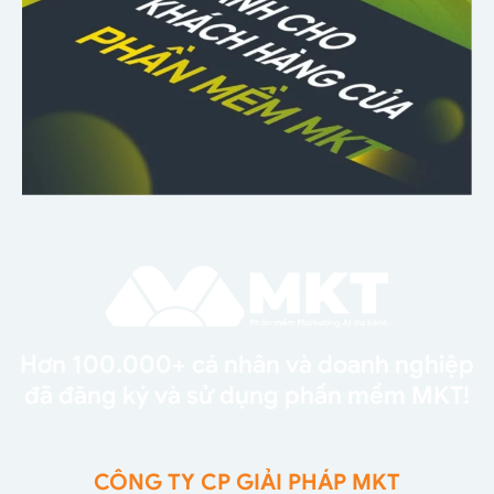
Hơn 100.000+ cá nhân và doanh nghiệp
đã đăng ký và sử dụng phần mềm MKT!
CÔNG TY CP GIẢI PHÁP MKT