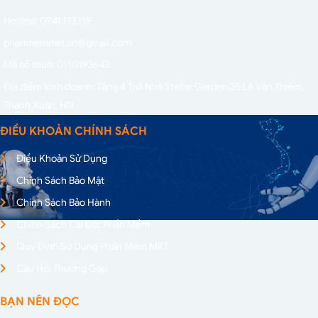
Hotline: 0941.113.119
phanmemmkt.vn@gmail.com
Mã số thuế: 0110193643
Địa điểm kinh doanh: Tầng 4 Toà Nhà Stellar Garden,
35 Lê Văn Thiêm,
Thanh Xuân, HN
ĐIỀU KHOẢN CHÍNH SÁCH
Điều Khoản Sử Dụng
Chính Sách Bảo Mật
Chính Sách Bảo Hành
Chính Sách Cài Đặt Phần Mềm
Quy Định Sử Dụng Phần Mềm MKT
Câu Hỏi Thường Gặp
BẠN NÊN ĐỌC