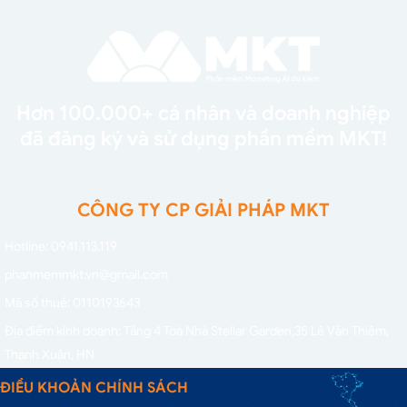
Hơn 100.000+ cá nhân và doanh nghiệp
đã đăng ký và sử dụng phần mềm MKT!
CÔNG TY CP GIẢI PHÁP MKT
Hotline: 0941.113.119
phanmemmkt.vn@gmail.com
Mã số thuế: 0110193643
Địa điểm kinh doanh: Tầng 4 Toà Nhà Stellar Garden,
35 Lê Văn Thiêm,
Thanh Xuân, HN
ĐIỀU KHOẢN CHÍNH SÁCH