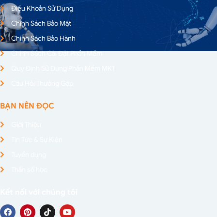
Điều Khoản Sử Dụng
Chính Sách Bảo Mật
Chính Sách Bảo Hành
Chính Sách Cài Đặt Phần Mềm
Quy Định Sử Dụng Phần Mềm MKT
Câu Hỏi Thường Gặp
BẠN NÊN ĐỌC
Giới Thiệu
Tin Tức & Sự Kiện
Tuyển dụng
Thần số học
Kết nối với chúng tôi