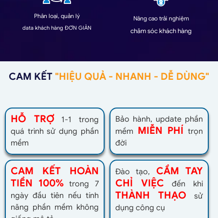
Phân loại, quản lý
Nâng cao trải nghiệm
data khách hàng ĐƠN GIẢN
chăm sóc khách hàng
CAM KẾT
"HIỆU QUẢ - NHANH - DỄ DÙNG"
HỖ TRỢ
Bảo hành, update phần
1-1 trong
MIỄN PHÍ
quá trình sử dụng phần
mềm
trọn
mềm
đời
CAM KẾT HOÀN
CẦM TAY
Đào tạo,
TIỀN 100%
CHỈ VIỆC
trong 7
đến khi
THÀNH THẠO
ngày đầu tiên nếu tính
sử
năng phần mềm không
dụng công cụ