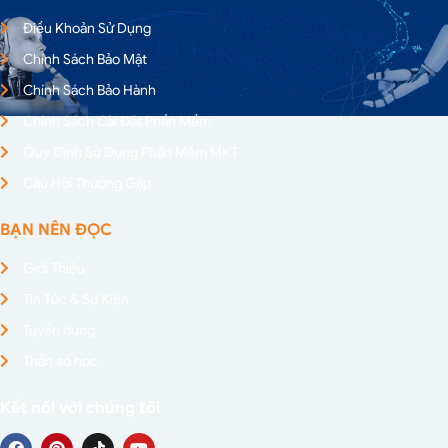
Điều Khoản Sử Dụng
Chính Sách Bảo Mật
Chính Sách Bảo Hành
Chính Sách Cài Đặt Phần Mềm
Quy Định Sử Dụng Phần Mềm MKT
Câu Hỏi Thường Gặp
BẠN NÊN ĐỌC
Giới Thiệu
Tin Tức & Sự Kiện
Tuyển dụng
Thần số học
Kết nối với chúng tôi