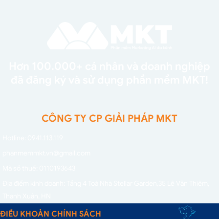
Hơn 100.000+ cá nhân và doanh nghiệp
đã đăng ký và sử dụng phần mềm MKT!
CÔNG TY CP GIẢI PHÁP MKT
Hotline: 0941.113.119
phanmemmkt.vn@gmail.com
Mã số thuế: 0110193643
Địa điểm kinh doanh: Tầng 4 Toà Nhà Stellar Garden,
35 Lê Văn Thiêm,
Thanh Xuân, HN
ĐIỀU KHOẢN CHÍNH SÁCH