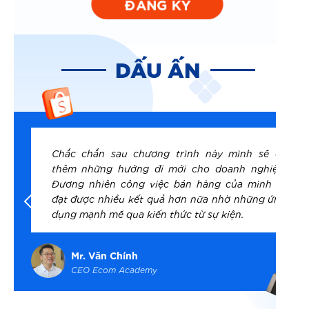
ĐĂNG KÝ
DẤU ẤN
Cập nhật liên tục trong bán hàng online ngày
nay là điều cần thiết và mình thấy rằng sự kiện
này đã làm tốt điều đó. Đây chắc sẽ là chương
trình mà các nhà bán hàng nhỏ lẻ lẫn doạn
nghiệp cần tham gia update.
Mr. Đình Hoàng
Co-Founder Teechan Ecom