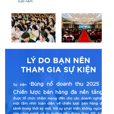
cuối năm.
LÝ DO BẠN NÊN
THAM GIA SỰ KIỆN
Bùng nổ doanh thu 2025 -
Sự kiện “
Chiến lược bán hàng đa nền tảng
”
được tổ chức nhằm mang đến cho các doanh nghiệp
một tầm nhìn toàn diện về chiến lược bán hàng đa
kênh trong thời kỳ mới. Với sự phát triển không ngừng
của công nghệ và xu hướng tiêu dùng thay đổi, bán