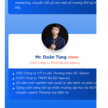
marketing, chuyển đổi số cho một số trường ĐH tại Hà
Nội.
Mr. Doãn Tùng
(Host)
COO Công ty TNHH Ba Độ Agency
CEO Công ty CP tư vấn Thương hiệu DC Stywin
COO Công ty TNHH Ba Độ Agency
20 năm kinh nghiệm làm quản lý vận hành và giám sát
Giảng viên cộng tác tại nhiều trường đại học tại Hà Nội
chuyên ngành Thương mại điện tử.