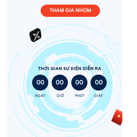
THAM GIA NHÓM
THỜI GIAN SỰ KIỆN DIỄN RA
00
00
00
00
NGÀY
GIỜ
PHÚT
GIÂY