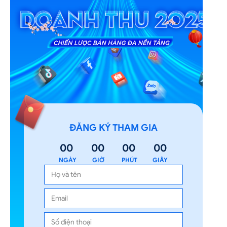
ĐĂNG KÝ THAM GIA
00
00
00
00
NGÀY
GIỜ
PHÚT
GIÂY