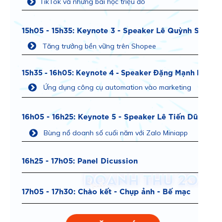
TikTok và những bài học triệu đô
15h05 - 15h35: Keynote 3 - Speaker Lê Quỳnh Sơn
Tăng trưởng bền vững trên Shopee
15h35 - 16h05: Keynote 4 - Speaker Đặng Mạnh Dũng
Ứng dụng công cụ automation vào marketing
16h05 - 16h25: Keynote 5 - Speaker Lê Tiến Dũng
Bùng nổ doanh số cuối năm với Zalo Miniapp
16h25 - 17h05: Panel Dicussion
17h05 - 17h30: Chào kết - Chụp ảnh - Bế mạc