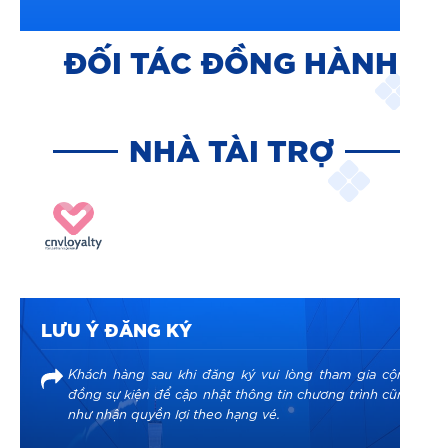
ĐỐI TÁC ĐỒNG HÀNH
NHÀ TÀI TRỢ
LƯU Ý ĐĂNG KÝ
Khách hàng sau khi đăng ký vui lòng tham gia cộng
đồng sự kiện để cập nhật thông tin chương trình cũng
như nhận quyền lợi theo hạng vé.