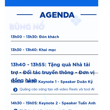
AGENDA
13h00 - 13h30: Đón khách
13h30 - 13h40: Khai mạc
13h40 - 13h55: Tặng quà Nhà tài
trợ - Đối tác truyền thông - Đơn vị
đồng hành
13h55 - 14h30: Keynote 1 - Speaker Doãn Kỷ
Quảng cáo sáng tạo với video Reels và tool AI
14h30 - 15h05: Keynote 2 - Speaker Tuấn Anh