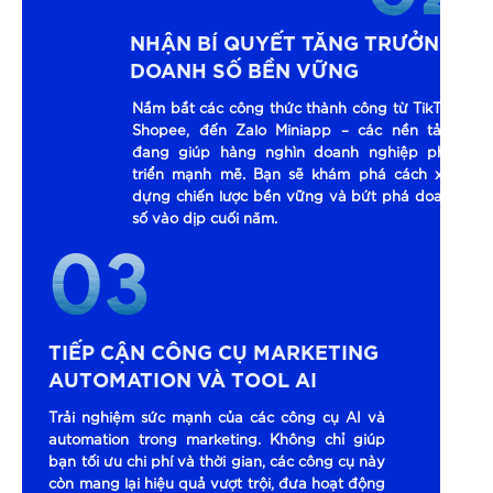
NHẬN BÍ QUYẾT TĂNG TRƯỞNG
DOANH SỐ BỀN VỮNG
Nắm bắt các công thức thành công từ TikTok,
Shopee, đến Zalo Miniapp – các nền tảng
đang giúp hàng nghìn doanh nghiệp phát
triển mạnh mẽ. Bạn sẽ khám phá cách xây
dựng chiến lược bền vững và bứt phá doanh
số vào dịp cuối năm.
03
TIẾP CẬN CÔNG CỤ MARKETING
AUTOMATION VÀ TOOL AI
Trải nghiệm sức mạnh của các công cụ AI và
automation trong marketing. Không chỉ giúp
bạn tối ưu chi phí và thời gian, các công cụ này
còn mang lại hiệu quả vượt trội, đưa hoạt động