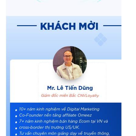
KHÁCH MỜI
Mr. Lê Tiến Dũng
Giám đốc miền Bắc CNVLoyalty
10+ năm kinh nghiệm về Digital Marketing
Co-Founder nền tảng affiliate Omeez
7+ năm kinh nghiệm bán hàng Ecom tại VN và
cross-border thị trường US/UK.
Tư vấn chuyên môn giảng dạy về truyền thông,