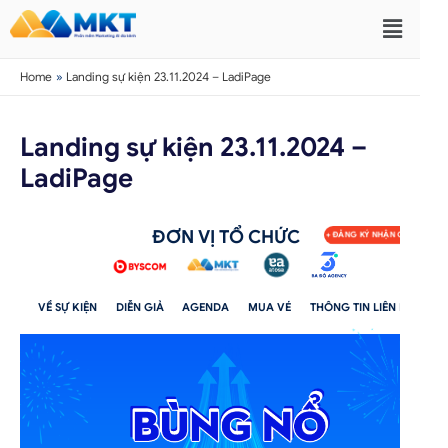
Home
Landing sự kiện 23.11.2024 – LadiPage
Landing sự kiện 23.11.2024 –
LadiPage
ĐƠN VỊ TỔ CHỨC
+ ĐĂNG KÝ NHẬN QUÀ
VỀ SỰ KIỆN
DIỄN GIẢ
AGENDA
MUA VÉ
THÔNG TIN LIÊN HỆ