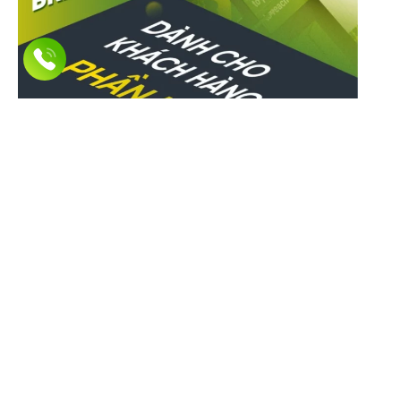
Hơn 100.000+ cá nhân và doanh
nghiệp
đã đăng ký và sử dụng phần mềm
MKT!