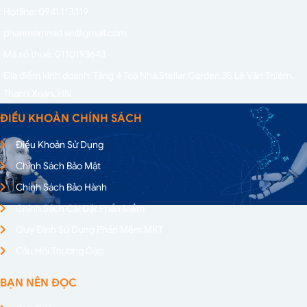
Hotline: 0941.113.119
phanmemmkt.vn@gmail.com
Mã số thuế: 0110193643
Địa điểm kinh doanh: Tầng 4 Toà Nhà Stellar Garden,
35 Lê Văn Thiêm,
Thanh Xuân, HN
ĐIỀU KHOẢN CHÍNH SÁCH
Điều Khoản Sử Dụng
Chính Sách Bảo Mật
Chính Sách Bảo Hành
Chính Sách Cài Đặt Phần Mềm
Quy Định Sử Dụng Phần Mềm MKT
Câu Hỏi Thường Gặp
BẠN NÊN ĐỌC