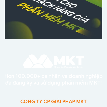
Hơn 100.000+ cá nhân và doanh nghiệp
đã đăng ký và sử dụng phần mềm MKT!
CÔNG TY CP GIẢI PHÁP MKT