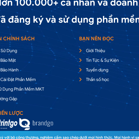
ơn 100.000+ cá nhân và doanh
ã đăng ký và sử dụng phần mề
N CHÍNH SÁCH
BẠN NÊN ĐỌC
 Sử Dụng
Giới Thiệu
 Bảo Mật
Tin Tức & Sự Kiện
 Bảo Hành
Tuyển dụng
 Cài Đặt Phần Mềm
Thần số học
Sử Dụng Phần Mềm MKT
ường Gặp
IẾN LƯỢC
 với bộ công thương, nghiêm cấm sao chép dưới mọi hình thức. Mọi hành vi sa