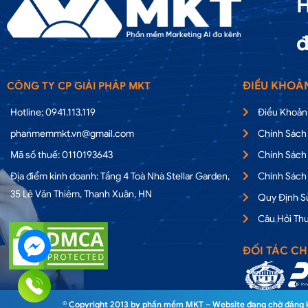
H
đ
ĐIỀU KHOẢ
CÔNG TY CP GIẢI PHÁP MKT
Hotline: 0941.113.119
Điều Khoản
phanmemmkt.vn@gmail.com
Chính Sách
Mã số thuế: 0110193643
Chính Sách
Địa điểm kinh doanh: Tầng 4 Toà Nhà Stellar Garden,
Chính Sách
35 Lê Văn Thiêm, Thanh Xuân, HN
Quy Định 
Câu Hỏi Th
ĐỐI TÁC CH
© Copyright 2013 by phần mềm MKT – Website đang chờ đăng ký