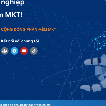
 nghiệp
m MKT!
CỘNG ĐỒNG PHẦN MỀM MKT
Kết nối với chúng tôi
o chép sẽ chịu hoàn toàn trách nhiệm