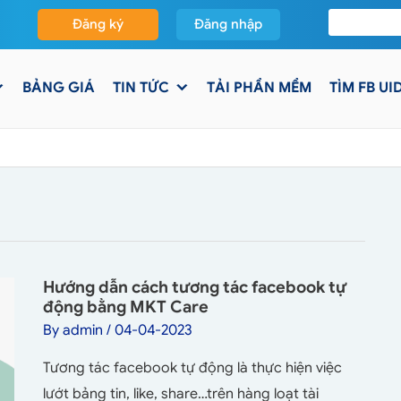
Đăng ký
Đăng nhập
BẢNG GIÁ
TIN TỨC
TẢI PHẦN MỀM
TÌM FB UI
Hướng dẫn cách tương tác facebook tự
động bằng MKT Care
By
admin
/
04-04-2023
Tương tác facebook tự động là thực hiện việc
lướt bảng tin, like, share…trên hàng loạt tài