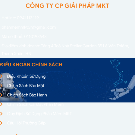
CÔNG TY CP GIẢI PHÁP MKT
Hotline: 0941.113.119
phanmemmkt.vn@gmail.com
Mã số thuế: 0110193643
Địa điểm kinh doanh: Tầng 4 Toà Nhà Stellar Garden,
35 Lê Văn Thiêm,
Thanh Xuân, HN
ĐIỀU KHOẢN CHÍNH SÁCH
Điều Khoản Sử Dụng
Chính Sách Bảo Mật
Chính Sách Bảo Hành
Chính Sách Cài Đặt Phần Mềm
Quy Định Sử Dụng Phần Mềm MKT
Câu Hỏi Thường Gặp