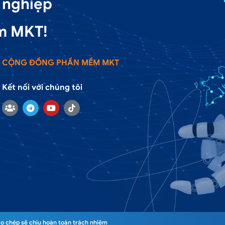
 nghiệp
m MKT!
CỘNG ĐỒNG PHẦN MỀM MKT
Kết nối với chúng tôi
o chép sẽ chịu hoàn toàn trách nhiệm