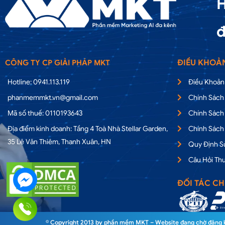
H
đ
ĐIỀU KHOẢ
CÔNG TY CP GIẢI PHÁP MKT
Hotline: 0941.113.119
Điều Khoản
phanmemmkt.vn@gmail.com
Chính Sách
Mã số thuế: 0110193643
Chính Sách
Địa điểm kinh doanh: Tầng 4 Toà Nhà Stellar Garden,
Chính Sách
35 Lê Văn Thiêm, Thanh Xuân, HN
Quy Định 
Câu Hỏi Th
ĐỐI TÁC CH
© Copyright 2013 by phần mềm MKT – Website đang chờ đăng ký