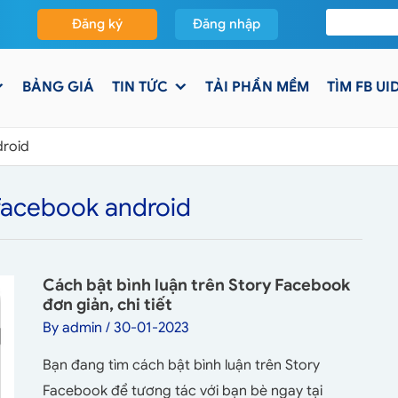
Đăng ký
Đăng nhập
BẢNG GIÁ
TIN TỨC
TẢI PHẦN MỀM
TÌM FB UI
droid
 facebook android
Cách bật bình luận trên Story Facebook
đơn giản, chi tiết
By
admin
/
30-01-2023
Bạn đang tìm cách bật bình luận trên Story
Facebook để tương tác với bạn bè ngay tại