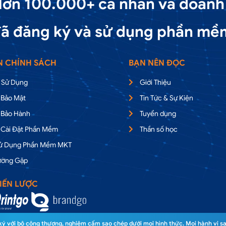
ơn 100.000+ cá nhân và doanh
ã đăng ký và sử dụng phần mề
N CHÍNH SÁCH
BẠN NÊN ĐỌC
 Sử Dụng
Giới Thiệu
 Bảo Mật
Tin Tức & Sự Kiện
 Bảo Hành
Tuyển dụng
 Cài Đặt Phần Mềm
Thần số học
Sử Dụng Phần Mềm MKT
ường Gặp
IẾN LƯỢC
 với bộ công thương, nghiêm cấm sao chép dưới mọi hình thức. Mọi hành vi sa