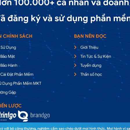
ơn 100.000+ cá nhân và doanh
ã đăng ký và sử dụng phần mề
N CHÍNH SÁCH
BẠN NÊN ĐỌC
 Sử Dụng
Giới Thiệu
 Bảo Mật
Tin Tức & Sự Kiện
 Bảo Hành
Tuyển dụng
 Cài Đặt Phần Mềm
Thần số học
Sử Dụng Phần Mềm MKT
ường Gặp
IẾN LƯỢC
 với bộ công thương, nghiêm cấm sao chép dưới mọi hình thức. Mọi hành vi sa