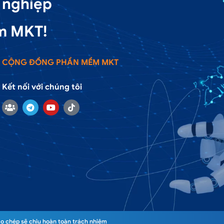
 nghiệp
m MKT!
CỘNG ĐỒNG PHẦN MỀM MKT
Kết nối với chúng tôi
o chép sẽ chịu hoàn toàn trách nhiệm