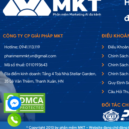
H
đ
ĐIỀU KHOẢ
CÔNG TY CP GIẢI PHÁP MKT
Hotline: 0941.113.119
Điều Khoản
phanmemmkt.vn@gmail.com
Chính Sách
Mã số thuế: 0110193643
Chính Sách
Địa điểm kinh doanh: Tầng 4 Toà Nhà Stellar Garden,
Chính Sách
35 Lê Văn Thiêm, Thanh Xuân, HN
Quy Định 
Câu Hỏi Th
ĐỐI TÁC CH
© Copyright 2013 by phần mềm MKT – Website đang chờ đăng ký