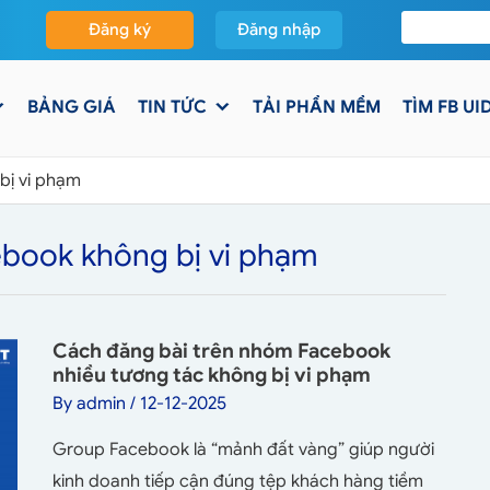
Đăng ký
Đăng nhập
BẢNG GIÁ
TIN TỨC
TẢI PHẦN MỀM
TÌM FB UI
bị vi phạm
ebook không bị vi phạm
Cách đăng bài trên nhóm Facebook
nhiều tương tác không bị vi phạm
By
admin
/
12-12-2025
Group Facebook là “mảnh đất vàng” giúp người
kinh doanh tiếp cận đúng tệp khách hàng tiềm