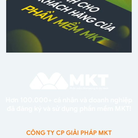
Hơn 100.000+ cá nhân và doanh nghiệp
đã đăng ký và sử dụng phần mềm MKT!
CÔNG TY CP GIẢI PHÁP MKT