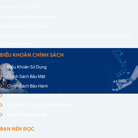
Hotline: 0941.113.119
phanmemmkt.vn@gmail.com
Mã số thuế: 0110193643
Địa điểm kinh doanh: Tầng 4 Toà Nhà Stellar Garden,
35 Lê Văn Thiêm,
Thanh Xuân, HN
ĐIỀU KHOẢN CHÍNH SÁCH
Điều Khoản Sử Dụng
Chính Sách Bảo Mật
Chính Sách Bảo Hành
Chính Sách Cài Đặt Phần Mềm
Quy Định Sử Dụng Phần Mềm MKT
Câu Hỏi Thường Gặp
BẠN NÊN ĐỌC