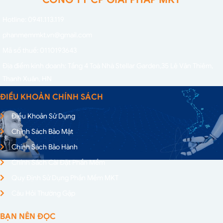
Hotline: 0941.113.119
phanmemmkt.vn@gmail.com
Mã số thuế: 0110193643
Địa điểm kinh doanh: Tầng 4 Toà Nhà Stellar Garden,
35 Lê Văn Thiêm,
Thanh Xuân, HN
ĐIỀU KHOẢN CHÍNH SÁCH
Điều Khoản Sử Dụng
Chính Sách Bảo Mật
Chính Sách Bảo Hành
Chính Sách Cài Đặt Phần Mềm
Quy Định Sử Dụng Phần Mềm MKT
Câu Hỏi Thường Gặp
BẠN NÊN ĐỌC