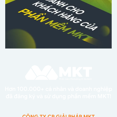
Hơn 100.000+ cá nhân và doanh nghiệp
đã đăng ký và sử dụng phần mềm MKT!
CÔNG TY CP GIẢI PHÁP MKT