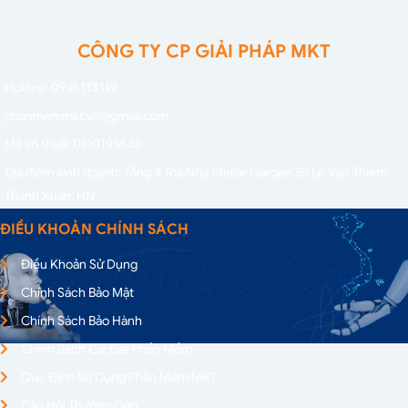
CÔNG TY CP GIẢI PHÁP MKT
Hotline: 0941.113.119
phanmemmkt.vn@gmail.com
Mã số thuế: 0110193643
Địa điểm kinh doanh: Tầng 4 Toà Nhà Stellar Garden,
35 Lê Văn Thiêm,
Thanh Xuân, HN
ĐIỀU KHOẢN CHÍNH SÁCH
Điều Khoản Sử Dụng
Chính Sách Bảo Mật
Chính Sách Bảo Hành
Chính Sách Cài Đặt Phần Mềm
Quy Định Sử Dụng Phần Mềm MKT
Câu Hỏi Thường Gặp