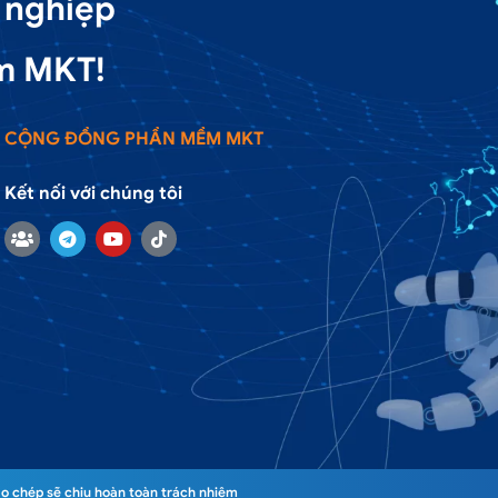
 nghiệp
m MKT!
CỘNG ĐỒNG PHẦN MỀM MKT
Kết nối với chúng tôi
o chép sẽ chịu hoàn toàn trách nhiệm