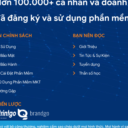
ơn 100.000+ cá nhân và doanh
ã đăng ký và sử dụng phần mề
N CHÍNH SÁCH
BẠN NÊN ĐỌC
 Sử Dụng
Giới Thiệu
 Bảo Mật
Tin Tức & Sự Kiện
 Bảo Hành
Tuyển dụng
 Cài Đặt Phần Mềm
Thần số học
Sử Dụng Phần Mềm MKT
ường Gặp
IẾN LƯỢC
 với bộ công thương, nghiêm cấm sao chép dưới mọi hình thức. Mọi hành vi sa