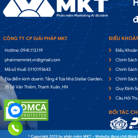
H
đ
ĐIỀU KHOẢ
CÔNG TY CP GIẢI PHÁP MKT
Hotline: 0941.113.119
Điều Khoản
phanmemmkt.vn@gmail.com
Chính Sách
Mã số thuế: 0110193643
Chính Sách
Địa điểm kinh doanh: Tầng 4 Toà Nhà Stellar Garden,
Chính Sách
35 Lê Văn Thiêm, Thanh Xuân, HN
Quy Định 
Câu Hỏi Th
ĐỐI TÁC CH
© Copyright 2013 by phần mềm MKT – Website đang chờ đăng ký