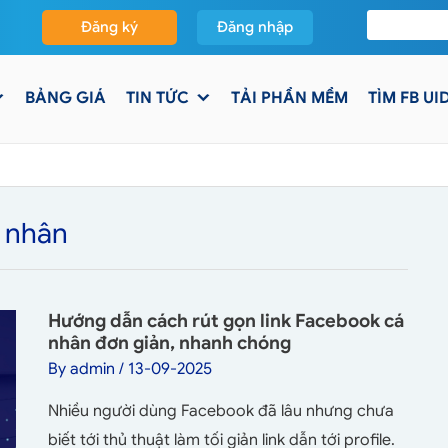
Đăng ký
Đăng nhập
BẢNG GIÁ
TIN TỨC
TẢI PHẦN MỀM
TÌM FB UI
á nhân
Hướng dẫn cách rút gọn link Facebook cá
nhân đơn giản, nhanh chóng
By
admin
/
13-09-2025
Nhiều người dùng Facebook đã lâu nhưng chưa
biết tới thủ thuật làm tối giản link dẫn tới profile.