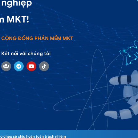
 nghiệp
m MKT!
CỘNG ĐỒNG PHẦN MỀM MKT
Kết nối với chúng tôi
o chép sẽ chịu hoàn toàn trách nhiệm