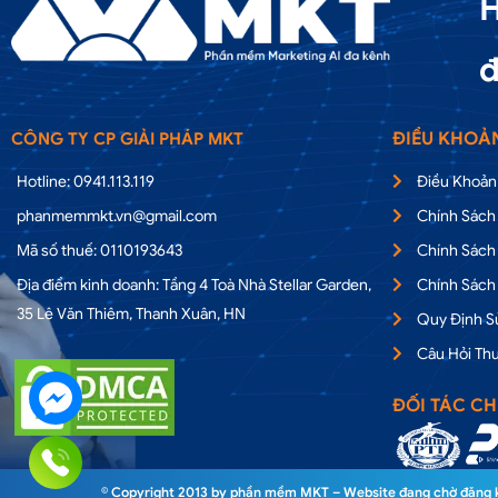
H
đ
ĐIỀU KHOẢ
CÔNG TY CP GIẢI PHÁP MKT
Hotline: 0941.113.119
Điều Khoản
phanmemmkt.vn@gmail.com
Chính Sách
Mã số thuế: 0110193643
Chính Sách
Địa điểm kinh doanh: Tầng 4 Toà Nhà Stellar Garden,
Chính Sách
35 Lê Văn Thiêm, Thanh Xuân, HN
Quy Định 
Câu Hỏi Th
ĐỐI TÁC CH
© Copyright 2013 by phần mềm MKT – Website đang chờ đăng ký