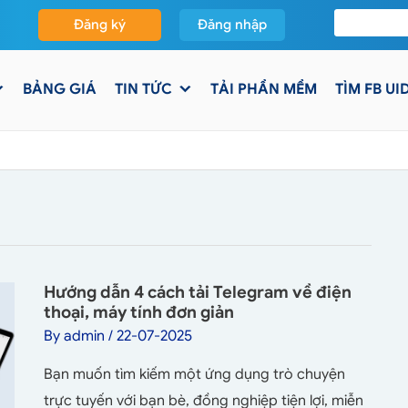
Đăng ký
Đăng nhập
BẢNG GIÁ
TIN TỨC
TẢI PHẦN MỀM
TÌM FB UI
Hướng dẫn 4 cách tải Telegram về điện
thoại, máy tính đơn giản
By
admin
/
22-07-2025
Bạn muốn tìm kiếm một ứng dụng trò chuyện
trực tuyến với bạn bè, đồng nghiệp tiện lợi, miễn