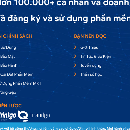
ơn 100.000+ cá nhân và doanh
ã đăng ký và sử dụng phần mề
N CHÍNH SÁCH
BẠN NÊN ĐỌC
 Sử Dụng
Giới Thiệu
 Bảo Mật
Tin Tức & Sự Kiện
 Bảo Hành
Tuyển dụng
 Cài Đặt Phần Mềm
Thần số học
Sử Dụng Phần Mềm MKT
ường Gặp
IẾN LƯỢC
 với bộ công thương, nghiêm cấm sao chép dưới mọi hình thức. Mọi hành vi sa