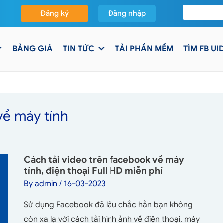
Đăng ký
Đăng nhập
BẢNG GIÁ
TIN TỨC
TẢI PHẦN MỀM
TÌM FB UI
về máy tính
Cách tải video trên facebook về máy
tính, điện thoại Full HD miễn phí
By
admin
/
16-03-2023
Sử dụng Facebook đã lâu chắc hẳn bạn không
còn xa lạ với cách tải hình ảnh về điện thoại, máy