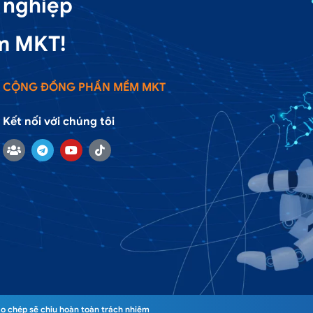
 nghiệp
m MKT!
CỘNG ĐỒNG PHẦN MỀM MKT
Kết nối với chúng tôi
o chép sẽ chịu hoàn toàn trách nhiệm