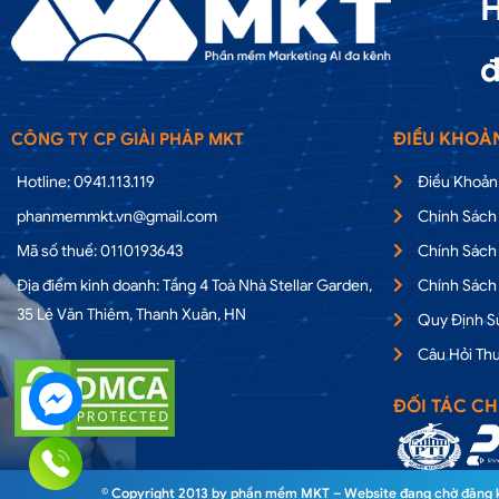
H
đ
ĐIỀU KHOẢ
CÔNG TY CP GIẢI PHÁP MKT
Hotline: 0941.113.119
Điều Khoản
phanmemmkt.vn@gmail.com
Chính Sách
Mã số thuế: 0110193643
Chính Sách
Địa điểm kinh doanh: Tầng 4 Toà Nhà Stellar Garden,
Chính Sách
35 Lê Văn Thiêm, Thanh Xuân, HN
Quy Định 
Câu Hỏi Th
ĐỐI TÁC CH
© Copyright 2013 by phần mềm MKT – Website đang chờ đăng ký