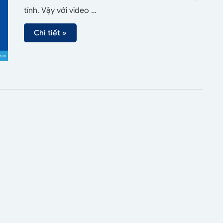
tính. Vậy với video …
Chi tiết »