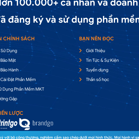
ơn 100.000+ cá nhân và doanh
ã đăng ký và sử dụng phần mề
N CHÍNH SÁCH
BẠN NÊN ĐỌC
 Sử Dụng
Giới Thiệu
 Bảo Mật
Tin Tức & Sự Kiện
 Bảo Hành
Tuyển dụng
 Cài Đặt Phần Mềm
Thần số học
Sử Dụng Phần Mềm MKT
ường Gặp
IẾN LƯỢC
 với bộ công thương, nghiêm cấm sao chép dưới mọi hình thức. Mọi hành vi sa