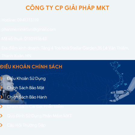
CÔNG TY CP GIẢI PHÁP MKT
Hotline: 0941.113.119
phanmemmkt.vn@gmail.com
Mã số thuế: 0110193643
Địa điểm kinh doanh: Tầng 4 Toà Nhà Stellar Garden,
35 Lê Văn Thiêm,
Thanh Xuân, HN
ĐIỀU KHOẢN CHÍNH SÁCH
Điều Khoản Sử Dụng
Chính Sách Bảo Mật
Chính Sách Bảo Hành
Chính Sách Cài Đặt Phần Mềm
Quy Định Sử Dụng Phần Mềm MKT
Câu Hỏi Thường Gặp