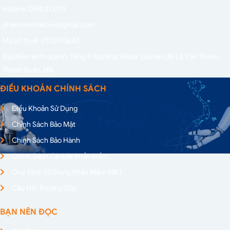
Hotline: 0941.113.119
phanmemmkt.vn@gmail.com
Mã số thuế: 0110193643
Địa điểm kinh doanh: Tầng 4 Toà Nhà Stellar Garden,
35 Lê Văn Thiêm,
Thanh Xuân, HN
ĐIỀU KHOẢN CHÍNH SÁCH
Điều Khoản Sử Dụng
Chính Sách Bảo Mật
Chính Sách Bảo Hành
Chính Sách Cài Đặt Phần Mềm
Quy Định Sử Dụng Phần Mềm MKT
Câu Hỏi Thường Gặp
BẠN NÊN ĐỌC