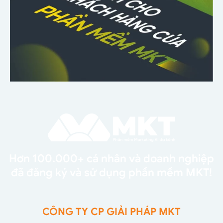
Hơn 100.000+ cá nhân và doanh nghiệp
đã đăng ký và sử dụng phần mềm MKT!
CÔNG TY CP GIẢI PHÁP MKT