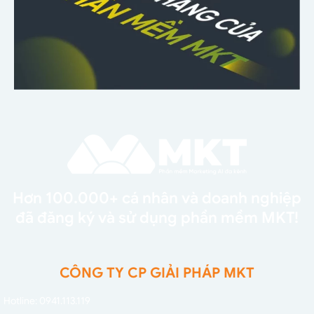
Hơn 100.000+ cá nhân và doanh nghiệp
đã đăng ký và sử dụng phần mềm MKT!
CÔNG TY CP GIẢI PHÁP MKT
Hotline: 0941.113.119