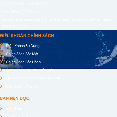
phanmemmkt.vn@gmail.com
Mã số thuế: 0110193643
Địa điểm kinh doanh: Tầng 4 Toà Nhà Stellar Garden,
35 Lê Văn Thiêm,
Thanh Xuân, HN
ĐIỀU KHOẢN CHÍNH SÁCH
Điều Khoản Sử Dụng
Chính Sách Bảo Mật
Chính Sách Bảo Hành
Chính Sách Cài Đặt Phần Mềm
Quy Định Sử Dụng Phần Mềm MKT
Câu Hỏi Thường Gặp
BẠN NÊN ĐỌC
Giới Thiệu
Tin Tức & Sự Kiện