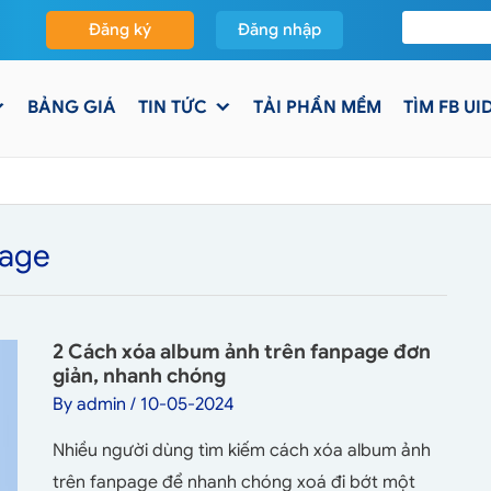
Đăng ký
Đăng nhập
BẢNG GIÁ
TIN TỨC
TẢI PHẦN MỀM
TÌM FB UI
page
2 Cách xóa album ảnh trên fanpage đơn
giản, nhanh chóng
By
admin
/
10-05-2024
Nhiều người dùng tìm kiếm cách xóa album ảnh
trên fanpage để nhanh chóng xoá đi bớt một