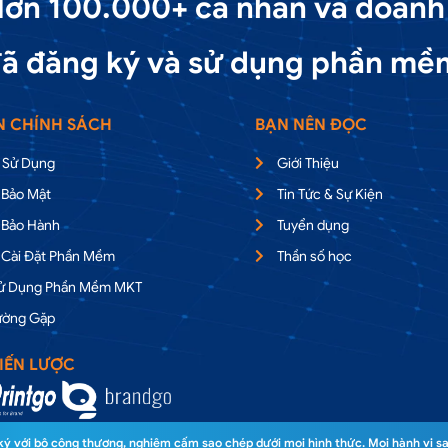
ơn 100.000+ cá nhân và doanh
ã đăng ký và sử dụng phần mề
N CHÍNH SÁCH
BẠN NÊN ĐỌC
 Sử Dụng
Giới Thiệu
 Bảo Mật
Tin Tức & Sự Kiện
 Bảo Hành
Tuyển dụng
 Cài Đặt Phần Mềm
Thần số học
Sử Dụng Phần Mềm MKT
ường Gặp
IẾN LƯỢC
 với bộ công thương, nghiêm cấm sao chép dưới mọi hình thức. Mọi hành vi sa