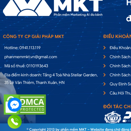
H
đ
ĐIỀU KHOẢ
CÔNG TY CP GIẢI PHÁP MKT
Hotline: 0941.113.119
Điều Khoản
phanmemmkt.vn@gmail.com
Chính Sách
Mã số thuế: 0110193643
Chính Sách
Địa điểm kinh doanh: Tầng 4 Toà Nhà Stellar Garden,
Chính Sách
35 Lê Văn Thiêm, Thanh Xuân, HN
Quy Định 
Câu Hỏi Th
ĐỐI TÁC CH
© Copyright 2013 by phần mềm MKT – Website đang chờ đăng ký