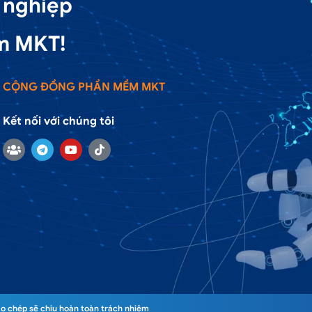
 nghiệp
m MKT!
CỘNG ĐỒNG PHẦN MỀM MKT
Kết nối với chúng tôi
o chép sẽ chịu hoàn toàn trách nhiệm