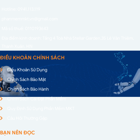
Hotline: 0941.113.119
phanmemmkt.vn@gmail.com
Mã số thuế: 0110193643
Địa điểm kinh doanh: Tầng 4 Toà Nhà Stellar Garden,
35 Lê Văn Thiêm,
Thanh Xuân, HN
ĐIỀU KHOẢN CHÍNH SÁCH
Điều Khoản Sử Dụng
Chính Sách Bảo Mật
Chính Sách Bảo Hành
Chính Sách Cài Đặt Phần Mềm
Quy Định Sử Dụng Phần Mềm MKT
Câu Hỏi Thường Gặp
BẠN NÊN ĐỌC