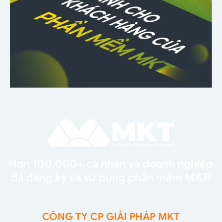
Hơn 100.000+ cá nhân và doanh nghiệp
đã đăng ký và sử dụng phần mềm MKT!
CÔNG TY CP GIẢI PHÁP MKT