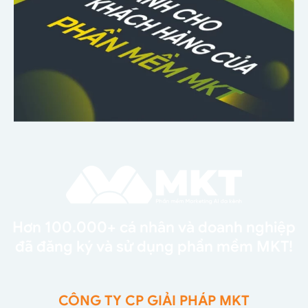
Hơn 100.000+ cá nhân và doanh nghiệp
đã đăng ký và sử dụng phần mềm MKT!
CÔNG TY CP GIẢI PHÁP MKT