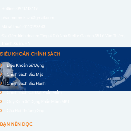
Hotline: 0941.113.119
phanmemmkt.vn@gmail.com
Mã số thuế: 0110193643
Địa điểm kinh doanh: Tầng 4 Toà Nhà Stellar Garden,
35 Lê Văn Thiêm,
Thanh Xuân, HN
ĐIỀU KHOẢN CHÍNH SÁCH
Điều Khoản Sử Dụng
Chính Sách Bảo Mật
Chính Sách Bảo Hành
Chính Sách Cài Đặt Phần Mềm
Quy Định Sử Dụng Phần Mềm MKT
Câu Hỏi Thường Gặp
BẠN NÊN ĐỌC