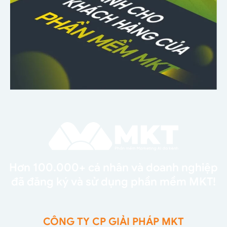
Hơn 100.000+ cá nhân và doanh nghiệp
đã đăng ký và sử dụng phần mềm MKT!
CÔNG TY CP GIẢI PHÁP MKT