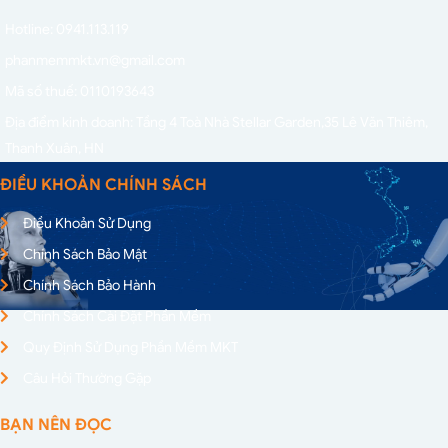
Hotline: 0941.113.119
phanmemmkt.vn@gmail.com
Mã số thuế: 0110193643
Địa điểm kinh doanh: Tầng 4 Toà Nhà Stellar Garden,
35 Lê Văn Thiêm,
Thanh Xuân, HN
ĐIỀU KHOẢN CHÍNH SÁCH
Điều Khoản Sử Dụng
Chính Sách Bảo Mật
Chính Sách Bảo Hành
Chính Sách Cài Đặt Phần Mềm
Quy Định Sử Dụng Phần Mềm MKT
Câu Hỏi Thường Gặp
BẠN NÊN ĐỌC