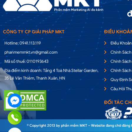
đ
ĐIỀU KHOẢ
CÔNG TY CP GIẢI PHÁP MKT
Hotline: 0941.113.119
Điều Khoản
phanmemmkt.vn@gmail.com
Chính Sách
Mã số thuế: 0110193643
Chính Sách
Địa điểm kinh doanh: Tầng 4 Toà Nhà Stellar Garden,
Chính Sách
35 Lê Văn Thiêm, Thanh Xuân, HN
Quy Định 
Câu Hỏi Th
ĐỐI TÁC CH
© Copyright 2013 by phần mềm MKT – Website đang chờ đăng ký