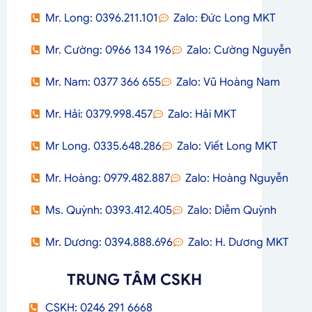
Mr. Long: 0396.211.101
Zalo: Đức Long MKT
Mr. Cường: 0966 134 196
Zalo: Cường Nguyễn
Mr. Nam: 0377 366 655
Zalo: Vũ Hoàng Nam
Mr. Hải: 0379.998.457
Zalo: Hải MKT
Mr Long. 0335.648.286
Zalo: Viết Long MKT
Mr. Hoàng: 0979.482.887
Zalo: Hoàng Nguyễn
Ms. Quỳnh: 0393.412.405
Zalo: Diễm Quỳnh
Mr. Dương: 0394.888.696
Zalo: H. Dương MKT
TRUNG TÂM CSKH
CSKH: 0246 291 6668