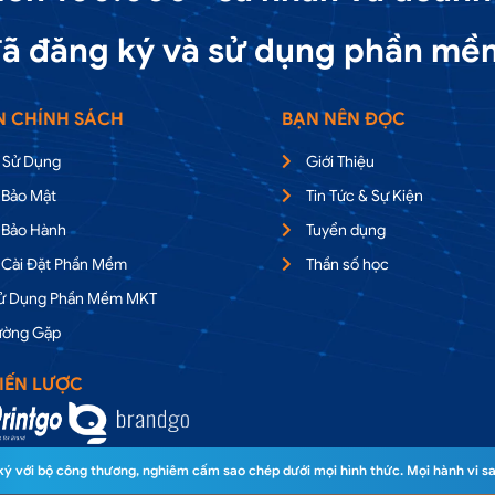
ã đăng ký và sử dụng phần mề
N CHÍNH SÁCH
BẠN NÊN ĐỌC
 Sử Dụng
Giới Thiệu
 Bảo Mật
Tin Tức & Sự Kiện
 Bảo Hành
Tuyển dụng
 Cài Đặt Phần Mềm
Thần số học
Sử Dụng Phần Mềm MKT
ường Gặp
IẾN LƯỢC
 với bộ công thương, nghiêm cấm sao chép dưới mọi hình thức. Mọi hành vi sa