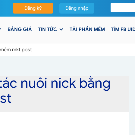
Đăng ký
Đăng nhập
BẢNG GIÁ
TIN TỨC
TẢI PHẦN MỀM
TÌM FB UI
n mềm mkt post
ác nuôi nick bằng
st