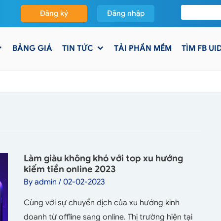
Đăng ký
Đăng nhập
BẢNG GIÁ
TIN TỨC
TẢI PHẦN MỀM
TÌM FB UI
Làm giàu không khó với top xu hướng
kiếm tiền online 2023
By
admin
/
02-02-2023
Cùng với sự chuyển dịch của xu hướng kinh
doanh từ offline sang online. Thị trường hiện tại