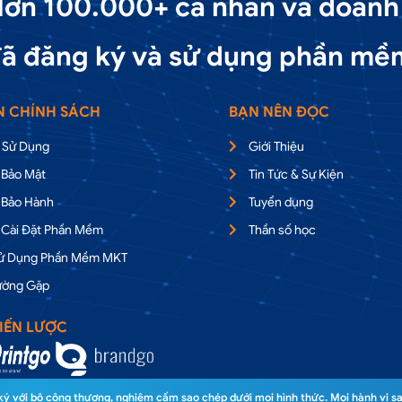
ơn 100.000+ cá nhân và doanh
ã đăng ký và sử dụng phần mề
N CHÍNH SÁCH
BẠN NÊN ĐỌC
 Sử Dụng
Giới Thiệu
 Bảo Mật
Tin Tức & Sự Kiện
 Bảo Hành
Tuyển dụng
 Cài Đặt Phần Mềm
Thần số học
Sử Dụng Phần Mềm MKT
ường Gặp
IẾN LƯỢC
 với bộ công thương, nghiêm cấm sao chép dưới mọi hình thức. Mọi hành vi sa