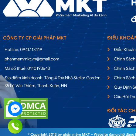
H
đ
ĐIỀU KHOẢ
CÔNG TY CP GIẢI PHÁP MKT
Hotline: 0941.113.119
Điều Khoản
phanmemmkt.vn@gmail.com
Chính Sách
Mã số thuế: 0110193643
Chính Sách
Địa điểm kinh doanh: Tầng 4 Toà Nhà Stellar Garden,
Chính Sách
35 Lê Văn Thiêm, Thanh Xuân, HN
Quy Định 
Câu Hỏi Th
ĐỐI TÁC CH
© Copyright 2013 by phần mềm MKT – Website đang chờ đăng ký