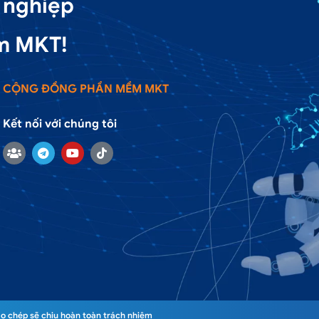
 nghiệp
m MKT!
CỘNG ĐỒNG PHẦN MỀM MKT
Kết nối với chúng tôi
o chép sẽ chịu hoàn toàn trách nhiệm