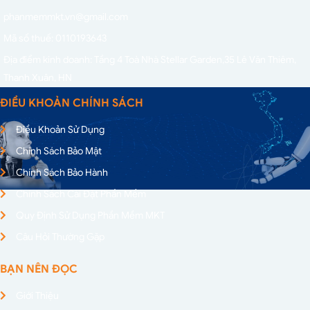
phanmemmkt.vn@gmail.com
Mã số thuế: 0110193643
Địa điểm kinh doanh: Tầng 4 Toà Nhà Stellar Garden,
35 Lê Văn Thiêm,
Thanh Xuân, HN
ĐIỀU KHOẢN CHÍNH SÁCH
Điều Khoản Sử Dụng
Chính Sách Bảo Mật
Chính Sách Bảo Hành
Chính Sách Cài Đặt Phần Mềm
Quy Định Sử Dụng Phần Mềm MKT
Câu Hỏi Thường Gặp
BẠN NÊN ĐỌC
Giới Thiệu