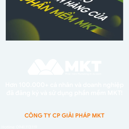
Hơn 100.000+ cá nhân và doanh nghiệp
đã đăng ký và sử dụng phần mềm MKT!
CÔNG TY CP GIẢI PHÁP MKT
Hotline: 0941.113.119