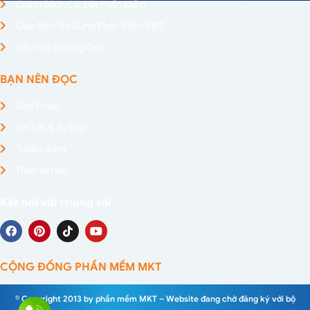
Chính Sách Cài Đặt Phần Mềm
Quy Định Sử Dụng Phần Mềm MKT
Câu Hỏi Thường Gặp
BẠN NÊN ĐỌC
Giới Thiệu
Tin Tức & Sự Kiện
Tuyển dụng
Thần số học
Kết nối với chúng tôi
CỘNG ĐỒNG PHẦN MỀM MKT
© Copyright 2013 by phần mềm MKT – Website đang chờ đăng ký với bộ