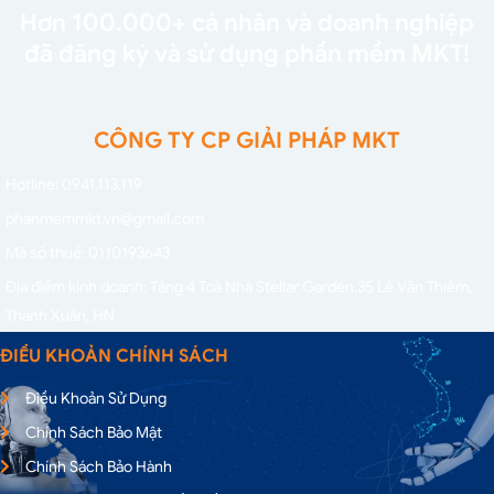
Hơn 100.000+ cá nhân và doanh nghiệp
đã đăng ký và sử dụng phần mềm MKT!
CÔNG TY CP GIẢI PHÁP MKT
Hotline: 0941.113.119
phanmemmkt.vn@gmail.com
Mã số thuế: 0110193643
Địa điểm kinh doanh: Tầng 4 Toà Nhà Stellar Garden,
35 Lê Văn Thiêm,
Thanh Xuân, HN
ĐIỀU KHOẢN CHÍNH SÁCH
Điều Khoản Sử Dụng
Chính Sách Bảo Mật
Chính Sách Bảo Hành