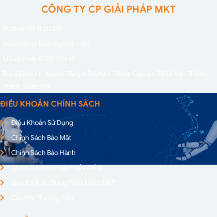
CÔNG TY CP GIẢI PHÁP MKT
Hotline: 0941.113.119
phanmemmkt.vn@gmail.com
Mã số thuế: 0110193643
Địa điểm kinh doanh: Tầng 4 Toà Nhà Stellar Garden,
35 Lê Văn Thiêm,
Thanh Xuân, HN
ĐIỀU KHOẢN CHÍNH SÁCH
Điều Khoản Sử Dụng
Chính Sách Bảo Mật
Chính Sách Bảo Hành
Chính Sách Cài Đặt Phần Mềm
Quy Định Sử Dụng Phần Mềm MKT
Câu Hỏi Thường Gặp