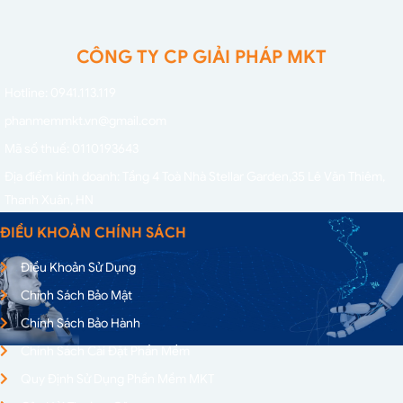
CÔNG TY CP GIẢI PHÁP MKT
Hotline: 0941.113.119
phanmemmkt.vn@gmail.com
Mã số thuế: 0110193643
Địa điểm kinh doanh: Tầng 4 Toà Nhà Stellar Garden,
35 Lê Văn Thiêm,
Thanh Xuân, HN
ĐIỀU KHOẢN CHÍNH SÁCH
Điều Khoản Sử Dụng
Chính Sách Bảo Mật
Chính Sách Bảo Hành
Chính Sách Cài Đặt Phần Mềm
Quy Định Sử Dụng Phần Mềm MKT