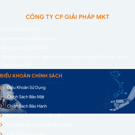
CÔNG TY CP GIẢI PHÁP MKT
Hotline: 0941.113.119
phanmemmkt.vn@gmail.com
Mã số thuế: 0110193643
Địa điểm kinh doanh: Tầng 4 Toà Nhà Stellar Garden,
35 Lê Văn Thiêm,
Thanh Xuân, HN
ĐIỀU KHOẢN CHÍNH SÁCH
Điều Khoản Sử Dụng
Chính Sách Bảo Mật
Chính Sách Bảo Hành
Chính Sách Cài Đặt Phần Mềm
Quy Định Sử Dụng Phần Mềm MKT
Câu Hỏi Thường Gặp