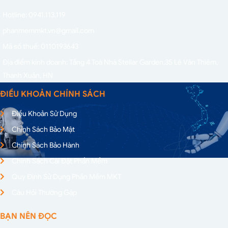
Hotline: 0941.113.119
phanmemmkt.vn@gmail.com
Mã số thuế: 0110193643
Địa điểm kinh doanh: Tầng 4 Toà Nhà Stellar Garden,
35 Lê Văn Thiêm,
Thanh Xuân, HN
ĐIỀU KHOẢN CHÍNH SÁCH
Điều Khoản Sử Dụng
Chính Sách Bảo Mật
Chính Sách Bảo Hành
Chính Sách Cài Đặt Phần Mềm
Quy Định Sử Dụng Phần Mềm MKT
Câu Hỏi Thường Gặp
BẠN NÊN ĐỌC