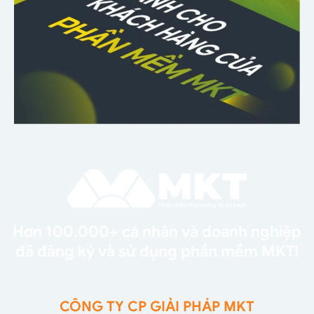
Hơn 100.000+ cá nhân và doanh nghiệp
đã đăng ký và sử dụng phần mềm MKT!
CÔNG TY CP GIẢI PHÁP MKT