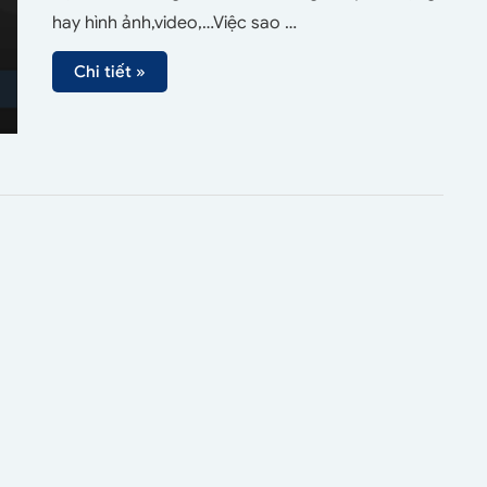
hay hình ảnh,video,…Việc sao …
Chi tiết »