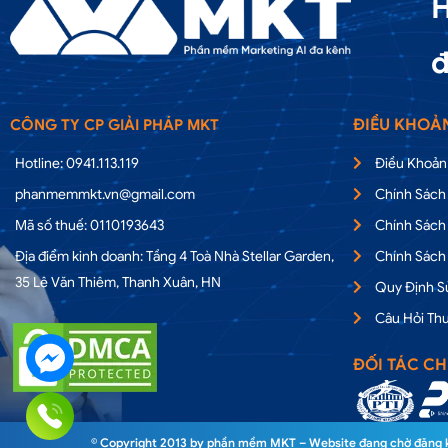
H
đ
ĐIỀU KHOẢ
CÔNG TY CP GIẢI PHÁP MKT
Hotline: 0941.113.119
Điều Khoản
phanmemmkt.vn@gmail.com
Chính Sách
Mã số thuế: 0110193643
Chính Sách
Địa điểm kinh doanh: Tầng 4 Toà Nhà Stellar Garden,
Chính Sách
35 Lê Văn Thiêm, Thanh Xuân, HN
Quy Định 
Câu Hỏi Th
ĐỐI TÁC CH
© Copyright 2013 by phần mềm MKT – Website đang chờ đăng ký