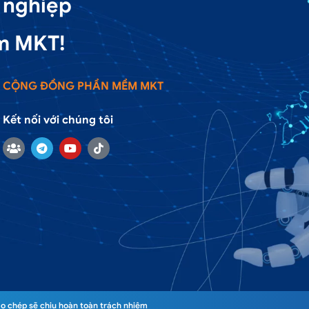
 nghiệp
m MKT!
CỘNG ĐỒNG PHẦN MỀM MKT
Kết nối với chúng tôi
o chép sẽ chịu hoàn toàn trách nhiệm