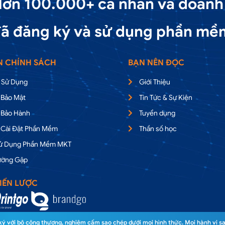
ơn 100.000+ cá nhân và doanh
ã đăng ký và sử dụng phần mề
N CHÍNH SÁCH
BẠN NÊN ĐỌC
 Sử Dụng
Giới Thiệu
 Bảo Mật
Tin Tức & Sự Kiện
 Bảo Hành
Tuyển dụng
 Cài Đặt Phần Mềm
Thần số học
Sử Dụng Phần Mềm MKT
ường Gặp
IẾN LƯỢC
 với bộ công thương, nghiêm cấm sao chép dưới mọi hình thức. Mọi hành vi sa