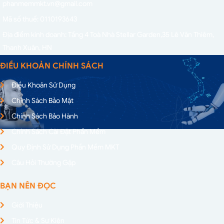
phanmemmkt.vn@gmail.com
Mã số thuế: 0110193643
Địa điểm kinh doanh: Tầng 4 Toà Nhà Stellar Garden,
35 Lê Văn Thiêm,
Thanh Xuân, HN
ĐIỀU KHOẢN CHÍNH SÁCH
Điều Khoản Sử Dụng
Chính Sách Bảo Mật
Chính Sách Bảo Hành
Chính Sách Cài Đặt Phần Mềm
Quy Định Sử Dụng Phần Mềm MKT
Câu Hỏi Thường Gặp
BẠN NÊN ĐỌC
Giới Thiệu
Tin Tức & Sự Kiện