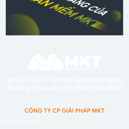
Hơn 100.000+ cá nhân và doanh nghiệp
đã đăng ký và sử dụng phần mềm MKT!
CÔNG TY CP GIẢI PHÁP MKT
Hotline: 0941.113.119