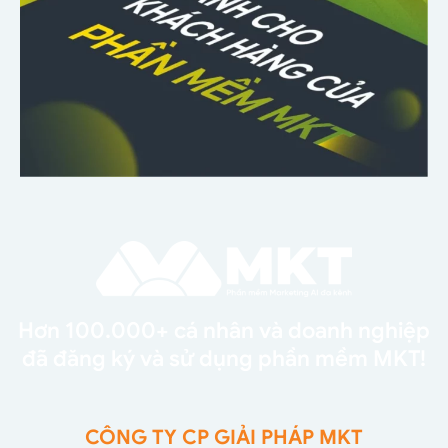
Hơn 100.000+ cá nhân và doanh nghiệp
đã đăng ký và sử dụng phần mềm MKT!
CÔNG TY CP GIẢI PHÁP MKT