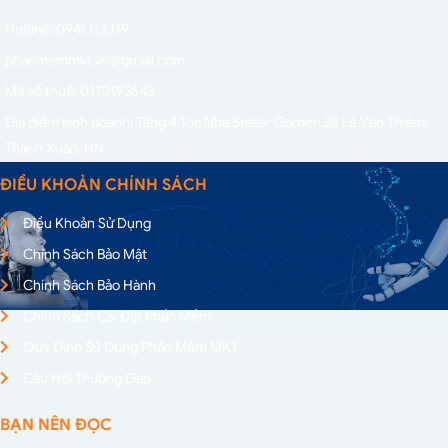
Hotline: 0941.113.119
phanmemmkt.vn@gmail.com
Mã số thuế: 0110193643
Địa điểm kinh doanh: Tầng 4 Toà Nhà Stellar Garden,
35 Lê Văn Thiêm,
Thanh Xuân, HN
ĐIỀU KHOẢN CHÍNH SÁCH
Điều Khoản Sử Dụng
Chính Sách Bảo Mật
Chính Sách Bảo Hành
Chính Sách Cài Đặt Phần Mềm
Quy Định Sử Dụng Phần Mềm MKT
Câu Hỏi Thường Gặp
BẠN NÊN ĐỌC