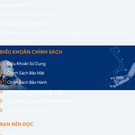
Hotline: 0941.113.119
phanmemmkt.vn@gmail.com
Mã số thuế: 0110193643
Địa điểm kinh doanh: Tầng 4 Toà Nhà Stellar Garden,
35 Lê Văn Thiêm,
Thanh Xuân, HN
ĐIỀU KHOẢN CHÍNH SÁCH
Điều Khoản Sử Dụng
Chính Sách Bảo Mật
Chính Sách Bảo Hành
Chính Sách Cài Đặt Phần Mềm
Quy Định Sử Dụng Phần Mềm MKT
Câu Hỏi Thường Gặp
BẠN NÊN ĐỌC