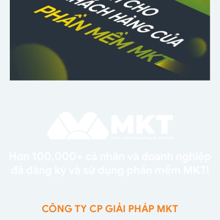
Hơn 100.000+ cá nhân và doanh nghiệp
đã đăng ký và sử dụng phần mềm MKT!
CÔNG TY CP GIẢI PHÁP MKT