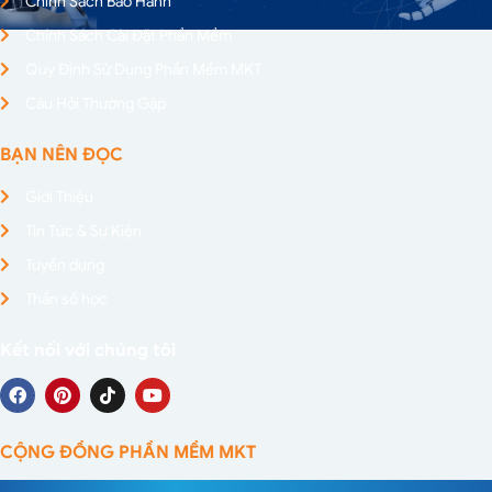
Chính Sách Bảo Hành
Chính Sách Cài Đặt Phần Mềm
Quy Định Sử Dụng Phần Mềm MKT
Câu Hỏi Thường Gặp
BẠN NÊN ĐỌC
Giới Thiệu
Tin Tức & Sự Kiện
Tuyển dụng
Thần số học
Kết nối với chúng tôi
CỘNG ĐỒNG PHẦN MỀM MKT