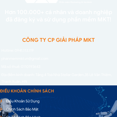
Hơn 100.000+ cá nhân và doanh nghiệp
đã đăng ký và sử dụng phần mềm MKT!
CÔNG TY CP GIẢI PHÁP MKT
Hotline: 0941.113.119
phanmemmkt.vn@gmail.com
Mã số thuế: 0110193643
Địa điểm kinh doanh: Tầng 4 Toà Nhà Stellar Garden,
35 Lê Văn Thiêm,
Thanh Xuân, HN
ĐIỀU KHOẢN CHÍNH SÁCH
Điều Khoản Sử Dụng
Chính Sách Bảo Mật