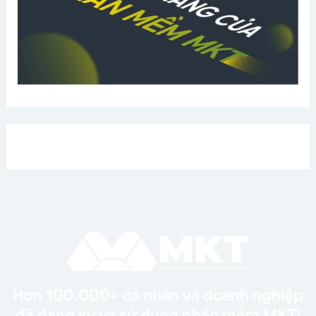
Hơn 100.000+ cá nhân và doanh nghiệp
đã đăng ký và sử dụng phần mềm MKT!