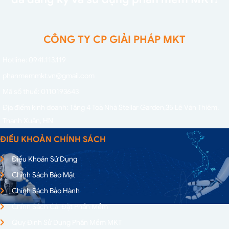
CÔNG TY CP GIẢI PHÁP MKT
Hotline: 0941.113.119
phanmemmkt.vn@gmail.com
Mã số thuế: 0110193643
Địa điểm kinh doanh: Tầng 4 Toà Nhà Stellar Garden,
35 Lê Văn Thiêm,
Thanh Xuân, HN
ĐIỀU KHOẢN CHÍNH SÁCH
Điều Khoản Sử Dụng
Chính Sách Bảo Mật
Chính Sách Bảo Hành
Chính Sách Cài Đặt Phần Mềm
Quy Định Sử Dụng Phần Mềm MKT