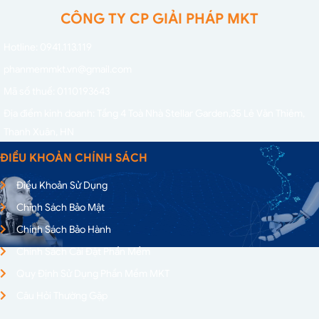
CÔNG TY CP GIẢI PHÁP MKT
Hotline: 0941.113.119
phanmemmkt.vn@gmail.com
Mã số thuế: 0110193643
Địa điểm kinh doanh: Tầng 4 Toà Nhà Stellar Garden,
35 Lê Văn Thiêm,
Thanh Xuân, HN
ĐIỀU KHOẢN CHÍNH SÁCH
Điều Khoản Sử Dụng
Chính Sách Bảo Mật
Chính Sách Bảo Hành
Chính Sách Cài Đặt Phần Mềm
Quy Định Sử Dụng Phần Mềm MKT
Câu Hỏi Thường Gặp