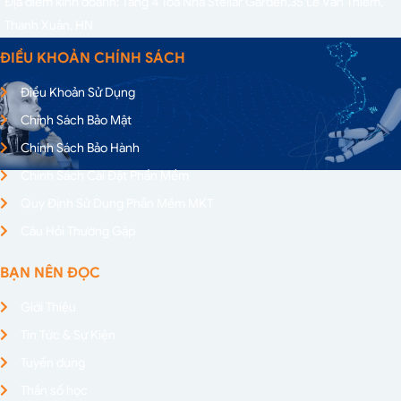
Địa điểm kinh doanh: Tầng 4 Toà Nhà Stellar Garden,
35 Lê Văn Thiêm,
Thanh Xuân, HN
ĐIỀU KHOẢN CHÍNH SÁCH
Điều Khoản Sử Dụng
Chính Sách Bảo Mật
Chính Sách Bảo Hành
Chính Sách Cài Đặt Phần Mềm
Quy Định Sử Dụng Phần Mềm MKT
Câu Hỏi Thường Gặp
BẠN NÊN ĐỌC
Giới Thiệu
Tin Tức & Sự Kiện
Tuyển dụng
Thần số học