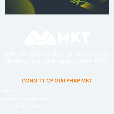
Hơn 100.000+ cá nhân và doanh nghiệp
đã đăng ký và sử dụng phần mềm MKT!
CÔNG TY CP GIẢI PHÁP MKT
Hotline: 0941.113.119
phanmemmkt.vn@gmail.com
Mã số thuế: 0110193643