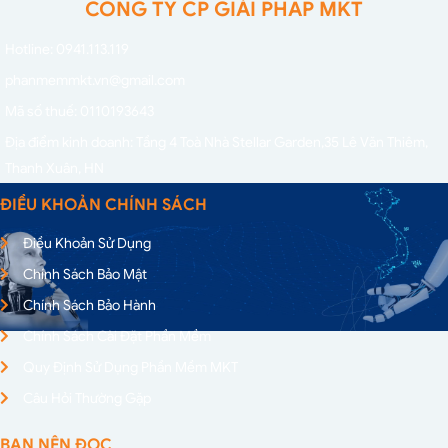
CÔNG TY CP GIẢI PHÁP MKT
Hotline: 0941.113.119
phanmemmkt.vn@gmail.com
Mã số thuế: 0110193643
Địa điểm kinh doanh: Tầng 4 Toà Nhà Stellar Garden,
35 Lê Văn Thiêm,
Thanh Xuân, HN
ĐIỀU KHOẢN CHÍNH SÁCH
Điều Khoản Sử Dụng
Chính Sách Bảo Mật
Chính Sách Bảo Hành
Chính Sách Cài Đặt Phần Mềm
Quy Định Sử Dụng Phần Mềm MKT
Câu Hỏi Thường Gặp
BẠN NÊN ĐỌC