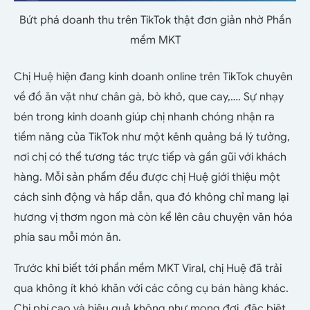
Bứt phá doanh thu trên TikTok thật đơn giản nhờ Phần
mềm MKT
Chị Huệ hiện đang kinh doanh online trên TikTok chuyên
về đồ ăn vặt như chân gà, bò khô, que cay,…. Sự nhạy
bén trong kinh doanh giúp chị nhanh chóng nhận ra
tiềm năng của TikTok như một kênh quảng bá lý tưởng,
nơi chị có thể tương tác trực tiếp và gần gũi với khách
hàng. Mỗi sản phẩm đều được chị Huệ giới thiệu một
cách sinh động và hấp dẫn, qua đó không chỉ mang lại
hương vị thơm ngon mà còn kể lên câu chuyện văn hóa
phía sau mỗi món ăn.
Trước khi biết tới phần mềm MKT Viral, chị Huệ đã trải
qua không ít khó khăn với các công cụ bán hàng khác.
Chi phí cao và hiệu quả không như mong đợi, đặc biệt