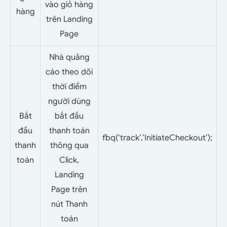
vào giỏ hàng
hàng
trên Landing
Page
Nhà quảng
cáo theo dõi
thời điểm
người dùng
Bắt
bắt đầu
đầu
thanh toán
fbq(‘track’,’InitiateCheckout’);
thanh
thông qua
toán
Click,
Landing
Page trên
nút Thanh
toán