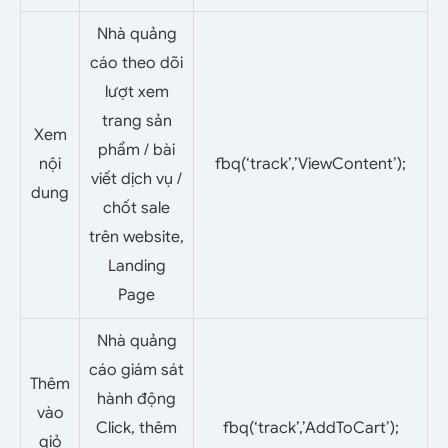
Nhà quảng
cáo theo dõi
lượt xem
trang sản
Xem
phẩm / bài
nội
fbq(‘track’,’ViewContent’);
viết dịch vụ /
dung
chốt sale
trên website,
Landing
Page
Nhà quảng
cáo giám sát
Thêm
hành động
vào
Click, thêm
fbq(‘track’,’AddToCart’);
giỏ