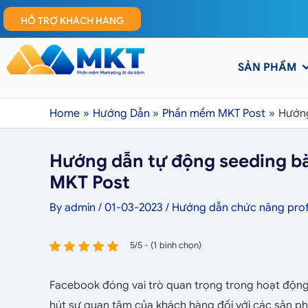
HỖ TRỢ KHÁCH HÀNG
SẢN PHẨM
Home
Hướng Dẫn
Phần mềm MKT Post
Hướng
Hướng dẫn tự động seeding b
MKT Post
By
admin
/
01-03-2023
/
Hướng dẫn chức năng prof
5/5 - (1 bình chọn)
Facebook đóng vai trò quan trọng trong hoạt động
hút sự quan tâm của khách hàng đối với các sản ph