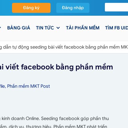
Đăng ký
Đăng nhập
BẢNG GIÁ
TIN TỨC
TẢI PHẦN MỀM
TÌM FB UI
 dẫn tự động seeding bài viết facebook bằng phần mềm MK
ài viết facebook bằng phần mềm
ile
,
Phần mềm MKT Post
 kinh doanh Online. Seeding facebook góp phần thu
ẩm, dịch vụ, thương hiệu. Phần mềm MKT phát triển