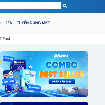
D
2FA
TUYỂN DỤNG MKT
T Post