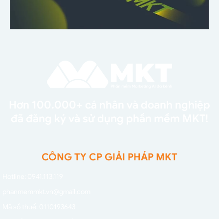
Hơn 100.000+ cá nhân và doanh nghiệp
đã đăng ký và sử dụng phần mềm MKT!
CÔNG TY CP GIẢI PHÁP MKT
Hotline: 0941.113.119
phanmemmkt.vn@gmail.com
Mã số thuế: 0110193643