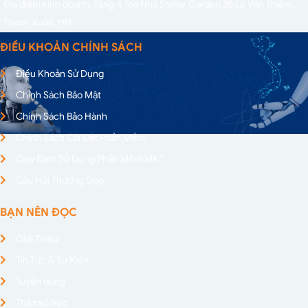
Địa điểm kinh doanh: Tầng 4 Toà Nhà Stellar Garden,
35 Lê Văn Thiêm,
Thanh Xuân, HN
ĐIỀU KHOẢN CHÍNH SÁCH
Điều Khoản Sử Dụng
Chính Sách Bảo Mật
Chính Sách Bảo Hành
Chính Sách Cài Đặt Phần Mềm
Quy Định Sử Dụng Phần Mềm MKT
Câu Hỏi Thường Gặp
BẠN NÊN ĐỌC
Giới Thiệu
Tin Tức & Sự Kiện
Tuyển dụng
Thần số học