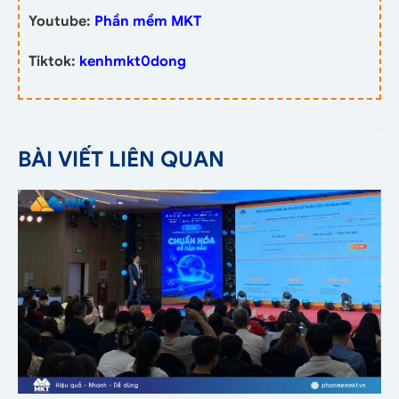
Youtube:
Phần mềm MKT
Tiktok:
kenhmkt0dong
BÀI VIẾT LIÊN QUAN