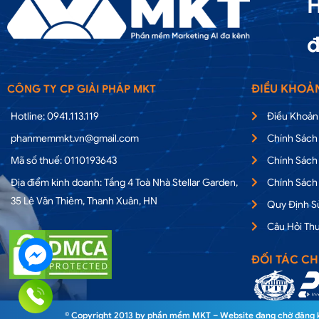
H
đ
ĐIỀU KHOẢ
CÔNG TY CP GIẢI PHÁP MKT
Hotline: 0941.113.119
Điều Khoản
phanmemmkt.vn@gmail.com
Chính Sách
Mã số thuế: 0110193643
Chính Sách
Địa điểm kinh doanh: Tầng 4 Toà Nhà Stellar Garden,
Chính Sách
35 Lê Văn Thiêm, Thanh Xuân, HN
Quy Định 
Câu Hỏi Th
ĐỐI TÁC CH
© Copyright 2013 by phần mềm MKT – Website đang chờ đăng ký