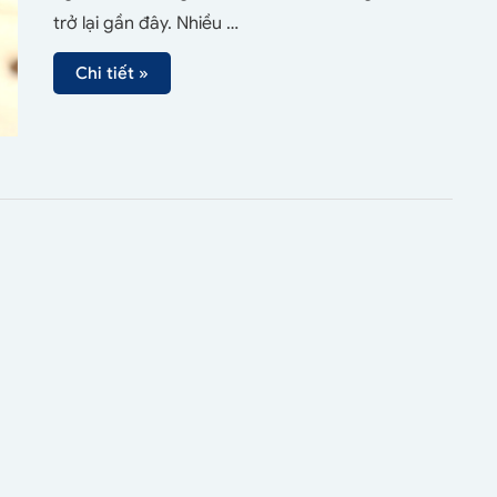
trở lại gần đây. Nhiều …
Chi tiết »