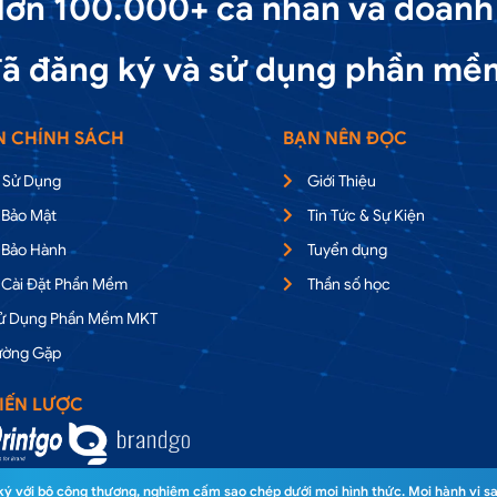
ơn 100.000+ cá nhân và doanh
ã đăng ký và sử dụng phần mề
N CHÍNH SÁCH
BẠN NÊN ĐỌC
 Sử Dụng
Giới Thiệu
 Bảo Mật
Tin Tức & Sự Kiện
 Bảo Hành
Tuyển dụng
 Cài Đặt Phần Mềm
Thần số học
Sử Dụng Phần Mềm MKT
ường Gặp
IẾN LƯỢC
 với bộ công thương, nghiêm cấm sao chép dưới mọi hình thức. Mọi hành vi sa