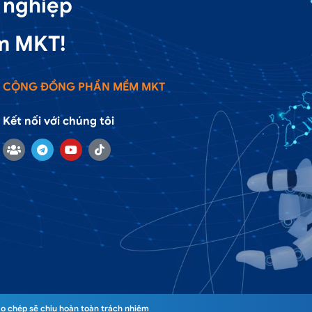
 nghiệp
m MKT!
CỘNG ĐỒNG PHẦN MỀM MKT
Kết nối với chúng tôi
o chép sẽ chịu hoàn toàn trách nhiệm