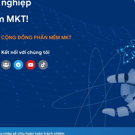
 nghiệp
m MKT!
CỘNG ĐỒNG PHẦN MỀM MKT
Kết nối với chúng tôi
o chép sẽ chịu hoàn toàn trách nhiệm