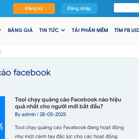
Đăng ký
Đăng nhập
BẢNG GIÁ
TIN TỨC
TẢI PHẦN MỀM
TÌM FB UI
k
cáo facebook
Tool chạy quảng cáo Facebook nào hiệu
quả nhất cho người mới bắt đầu?
By
admin
/
28-05-2025
Tool chạy quảng cáo Facebook đang hoạt động
như một cánh tay đắc lực cho các hoạt động