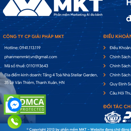
H
đ
ĐIỀU KHOẢ
CÔNG TY CP GIẢI PHÁP MKT
Hotline: 0941.113.119
Điều Khoản
phanmemmkt.vn@gmail.com
Chính Sách
Mã số thuế: 0110193643
Chính Sách
Địa điểm kinh doanh: Tầng 4 Toà Nhà Stellar Garden,
Chính Sách
35 Lê Văn Thiêm, Thanh Xuân, HN
Quy Định 
Câu Hỏi Th
ĐỐI TÁC CH
© Copyright 2013 by phần mềm MKT – Website đang chờ đăng ký