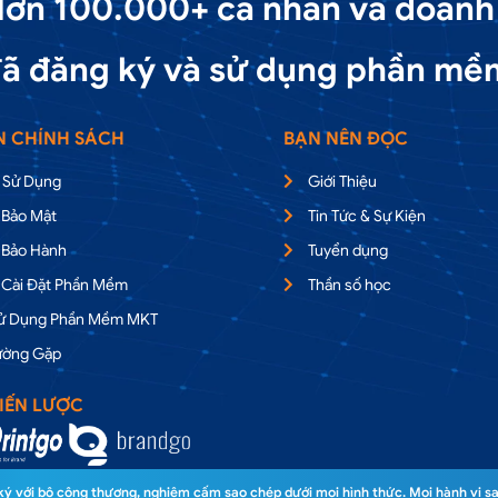
ơn 100.000+ cá nhân và doanh
ã đăng ký và sử dụng phần mề
N CHÍNH SÁCH
BẠN NÊN ĐỌC
 Sử Dụng
Giới Thiệu
 Bảo Mật
Tin Tức & Sự Kiện
 Bảo Hành
Tuyển dụng
 Cài Đặt Phần Mềm
Thần số học
Sử Dụng Phần Mềm MKT
ường Gặp
IẾN LƯỢC
 với bộ công thương, nghiêm cấm sao chép dưới mọi hình thức. Mọi hành vi sa