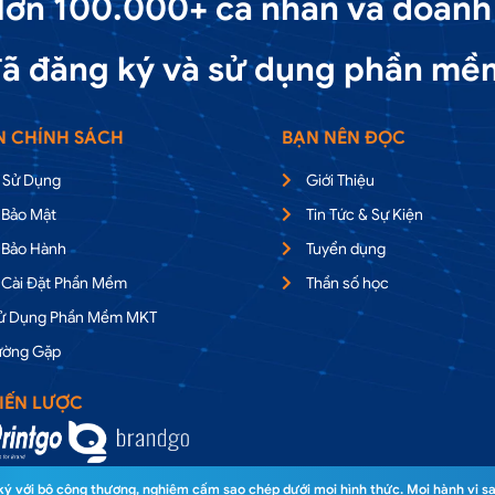
ơn 100.000+ cá nhân và doanh
ã đăng ký và sử dụng phần mề
N CHÍNH SÁCH
BẠN NÊN ĐỌC
 Sử Dụng
Giới Thiệu
 Bảo Mật
Tin Tức & Sự Kiện
 Bảo Hành
Tuyển dụng
 Cài Đặt Phần Mềm
Thần số học
Sử Dụng Phần Mềm MKT
ường Gặp
IẾN LƯỢC
 với bộ công thương, nghiêm cấm sao chép dưới mọi hình thức. Mọi hành vi sa