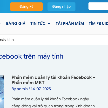
Đăng ký
Đăng nhập
BẢNG GIÁ
TIN TỨC
TẢI PHẦN MỀM
TÌM FB UI
máy tính
cebook trên máy tính
Phần mềm quản lý tài khoản Facebook –
Phần mềm MKT
By
admin
/
14-07-2025
Phần mềm quản lý tài khoản Facebook ngày
càng đóng vai trò quan trọng trong kinh doanh