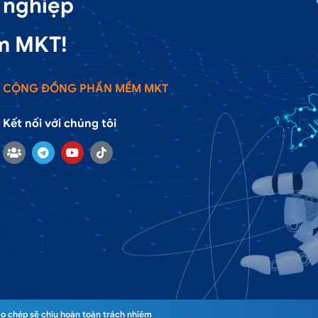
 nghiệp
m MKT!
CỘNG ĐỒNG PHẦN MỀM MKT
Kết nối với chúng tôi
o chép sẽ chịu hoàn toàn trách nhiệm