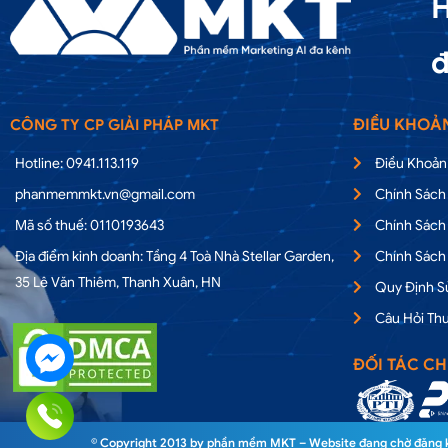
H
đ
ĐIỀU KHOẢ
CÔNG TY CP GIẢI PHÁP MKT
Hotline: 0941.113.119
Điều Khoản
phanmemmkt.vn@gmail.com
Chính Sách
Mã số thuế: 0110193643
Chính Sách
Địa điểm kinh doanh: Tầng 4 Toà Nhà Stellar Garden,
Chính Sách
35 Lê Văn Thiêm, Thanh Xuân, HN
Quy Định 
Câu Hỏi Th
ĐỐI TÁC CH
© Copyright 2013 by phần mềm MKT – Website đang chờ đăng ký