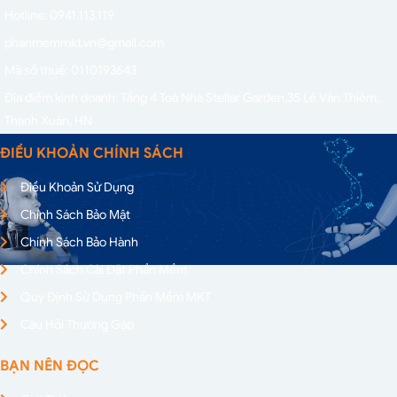
Hotline: 0941.113.119
phanmemmkt.vn@gmail.com
Mã số thuế: 0110193643
Địa điểm kinh doanh: Tầng 4 Toà Nhà Stellar Garden,
35 Lê Văn Thiêm,
Thanh Xuân, HN
ĐIỀU KHOẢN CHÍNH SÁCH
Điều Khoản Sử Dụng
Chính Sách Bảo Mật
Chính Sách Bảo Hành
Chính Sách Cài Đặt Phần Mềm
Quy Định Sử Dụng Phần Mềm MKT
Câu Hỏi Thường Gặp
BẠN NÊN ĐỌC