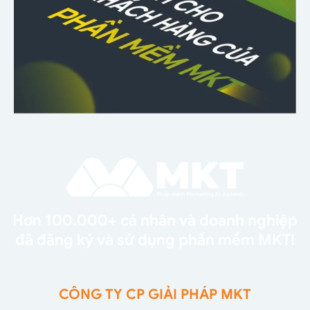
Hơn 100.000+ cá nhân và doanh nghiệp
đã đăng ký và sử dụng phần mềm MKT!
CÔNG TY CP GIẢI PHÁP MKT