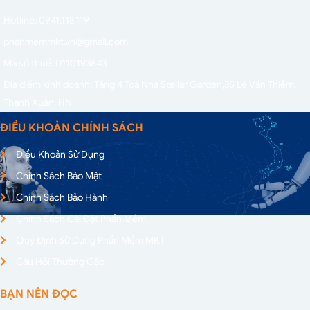
Hotline: 0941.113.119
phanmemmkt.vn@gmail.com
Mã số thuế: 0110193643
Địa điểm kinh doanh: Tầng 4 Toà Nhà Stellar Garden,
35 Lê Văn Thiêm,
Thanh Xuân, HN
ĐIỀU KHOẢN CHÍNH SÁCH
Điều Khoản Sử Dụng
Chính Sách Bảo Mật
Chính Sách Bảo Hành
Chính Sách Cài Đặt Phần Mềm
Quy Định Sử Dụng Phần Mềm MKT
Câu Hỏi Thường Gặp
BẠN NÊN ĐỌC