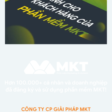
Hơn 100.000+ cá nhân và doanh nghiệp
đã đăng ký và sử dụng phần mềm MKT!
CÔNG TY CP GIẢI PHÁP MKT