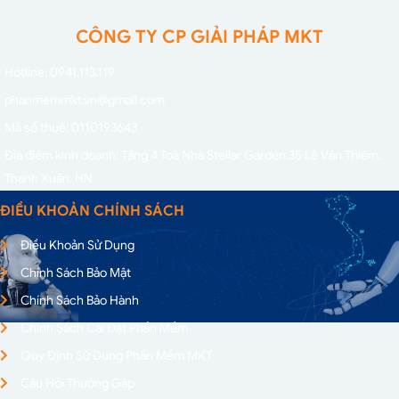
CÔNG TY CP GIẢI PHÁP MKT
Hotline: 0941.113.119
phanmemmkt.vn@gmail.com
Mã số thuế: 0110193643
Địa điểm kinh doanh: Tầng 4 Toà Nhà Stellar Garden,
35 Lê Văn Thiêm,
Thanh Xuân, HN
ĐIỀU KHOẢN CHÍNH SÁCH
Điều Khoản Sử Dụng
Chính Sách Bảo Mật
Chính Sách Bảo Hành
Chính Sách Cài Đặt Phần Mềm
Quy Định Sử Dụng Phần Mềm MKT
Câu Hỏi Thường Gặp