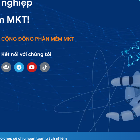
 nghiệp
m MKT!
CỘNG ĐỒNG PHẦN MỀM MKT
Kết nối với chúng tôi
o chép sẽ chịu hoàn toàn trách nhiệm