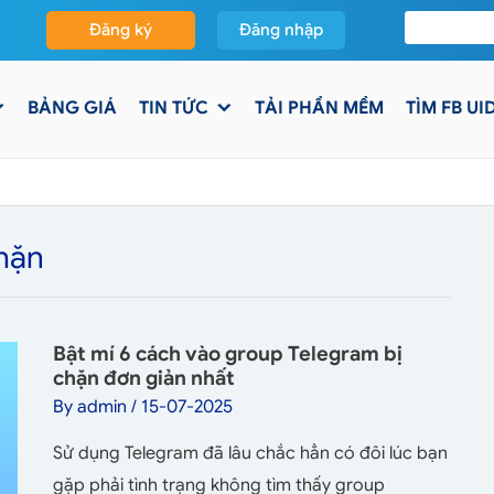
Đăng ký
Đăng nhập
BẢNG GIÁ
TIN TỨC
TẢI PHẦN MỀM
TÌM FB UI
hặn
Bật mí 6 cách vào group Telegram bị
chặn đơn giản nhất
By
admin
/
15-07-2025
Sử dụng Telegram đã lâu chắc hẳn có đôi lúc bạn
gặp phải tình trạng không tìm thấy group