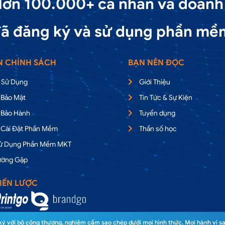
ơn 100.000+ cá nhân và doanh
ã đăng ký và sử dụng phần mề
N CHÍNH SÁCH
BẠN NÊN ĐỌC
 Sử Dụng
Giới Thiệu
 Bảo Mật
Tin Tức & Sự Kiện
 Bảo Hành
Tuyển dụng
 Cài Đặt Phần Mềm
Thần số học
Sử Dụng Phần Mềm MKT
ường Gặp
IẾN LƯỢC
 với bộ công thương, nghiêm cấm sao chép dưới mọi hình thức. Mọi hành vi sa