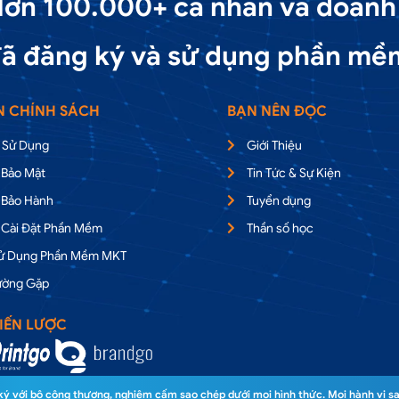
ơn 100.000+ cá nhân và doanh
ã đăng ký và sử dụng phần mề
N CHÍNH SÁCH
BẠN NÊN ĐỌC
 Sử Dụng
Giới Thiệu
 Bảo Mật
Tin Tức & Sự Kiện
 Bảo Hành
Tuyển dụng
 Cài Đặt Phần Mềm
Thần số học
Sử Dụng Phần Mềm MKT
ường Gặp
IẾN LƯỢC
 với bộ công thương, nghiêm cấm sao chép dưới mọi hình thức. Mọi hành vi sa