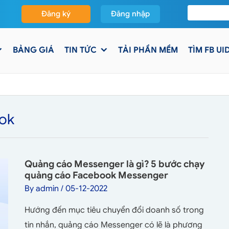
Đăng ký
Đăng nhập
BẢNG GIÁ
TIN TỨC
TẢI PHẦN MỀM
TÌM FB UI
ook
Quảng cáo Messenger là gì? 5 bước chạy
quảng cáo Facebook Messenger
By
admin
/
05-12-2022
Hướng đến mục tiêu chuyển đổi doanh số trong
tin nhắn, quảng cáo Messenger có lẽ là phương