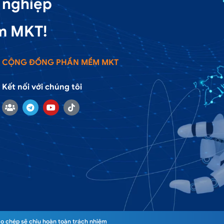
 nghiệp
m MKT!
CỘNG ĐỒNG PHẦN MỀM MKT
Kết nối với chúng tôi
o chép sẽ chịu hoàn toàn trách nhiệm