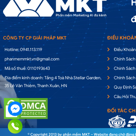
H
đ
ĐIỀU KHOẢ
CÔNG TY CP GIẢI PHÁP MKT
Hotline: 0941.113.119
Điều Khoản
phanmemmkt.vn@gmail.com
Chính Sách
Mã số thuế: 0110193643
Chính Sách
Địa điểm kinh doanh: Tầng 4 Toà Nhà Stellar Garden,
Chính Sách
35 Lê Văn Thiêm, Thanh Xuân, HN
Quy Định 
Câu Hỏi Th
ĐỐI TÁC CH
© Copyright 2013 by phần mềm MKT – Website đang chờ đăng ký